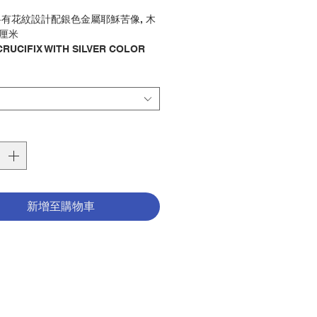
格
有花紋設計配銀色金屬耶穌苦像, 木
5厘米
CRUCIFIX WITH SILVER COLOR
JESUS CORPUS, MADE OF
 CM25
字架 / 掛牆
y : CRUCIFIX / WALL
4000074
新增至購物車