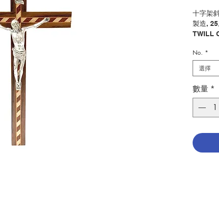
十字架斜
製造, 2
TWILL 
METAL 
No.
*
WOOD,
選擇
分類：十
Categor
數量
*
No. 104