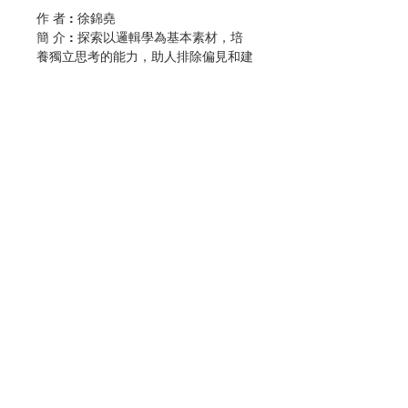
作 者 : 徐錦堯
簡 介 : 探索以邏輯學為基本素材，培
養獨立思考的能力，助人排除偏見和建
立正確的人生觀，提示人如何在每個行
為中符合倫理的要求，帶出按部就班的
修養方法。本書以社會公益及全人發展
為第一優次，以理性為基礎，以中國文
化為根據，並透過聖經指出更豐盛生命
的理想，配以三百多幅精美的漫畫和照
片，還有精警的中西諺語，極能刺激讀
者思考。適合中學生作倫理公民課本
用。
聯絡我們
出 版：公教真理學會
頁 數 : 144
分 類：教義 / 教理
門市地址
ISBN:9789627096085
No. 3056009127
付款方式