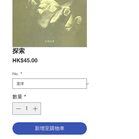
探索
價
HK$45.00
格
No.
*
數量
*
新增至購物車