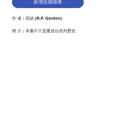
新增至購物車
作 者 : 高頓 (R.P. Gordon)
簡 介 : 本書不只是覆述以色列歷史
中，這些重要的故事，這樣簡單。作者
在書中向我們解釋，這部經書的作者是
怎樣處理手頭上的史料，怎樣編寫這段
重要的歷史，和編史的意義是甚麼。另
外，作者還會告訴我們，申命紀學派歷
史是怎樣的一類歷史，它的意義是甚
麼？它編寫的目的何在？後人讀前人的
聯絡我們
歷史，從來就不只是為知道他們的故事
和經驗而已，我們還從前人的事蹟和經
驗，得到教訓和智慧。本書作者就是要
告訴我們，他讀聖經這部歷史書所得的
門市地址
教訓和所吸取的智慧。閱讀此書，或者
可以啟發我們自己的反省，得到第三者
的智慧和體會。
付款方式
出 版：香港公教真理學會