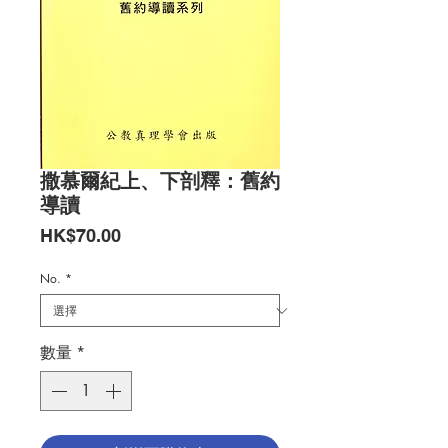
撒慕爾紀上、下剖釋：舊約
導讀
價
HK$70.00
格
No.
*
數量
*