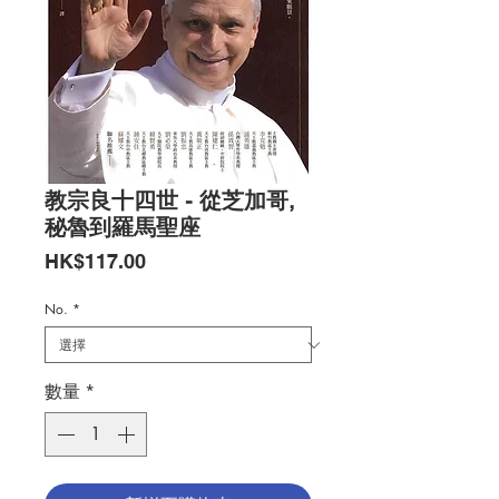
教宗良十四世 - 從芝加哥,
秘魯到羅馬聖座
價
HK$117.00
格
No.
*
數量
*