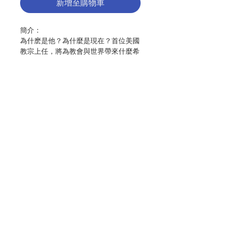
新增至購物車
簡介：
為什麽是他？為什麼是現在？首位美國
教宗上任，將為教會與世界帶來什麼希
望？
第一手獨家內部消息，每位教友與關心
世界的人都不能錯過！
追蹤教廷動向30年的第一線觀察者，揭
開教宗良十四世的生命軌跡與未來願
聯絡我們
景，探究他在這個動蕩時刻，如何帶領
14億信徒，又如何回應瞬息萬變的新世
界。
門市地址
他是主教，卻騎著騾子深入偏鄉、在洪
災中親自下水救人、熱愛棒球，甚至在
萬聖節COSPLAY成喜劇演員。2025年
付款方式
5月，這位「非典型主教」成為第267
任教宗。他是誰？這位首度來自美國、