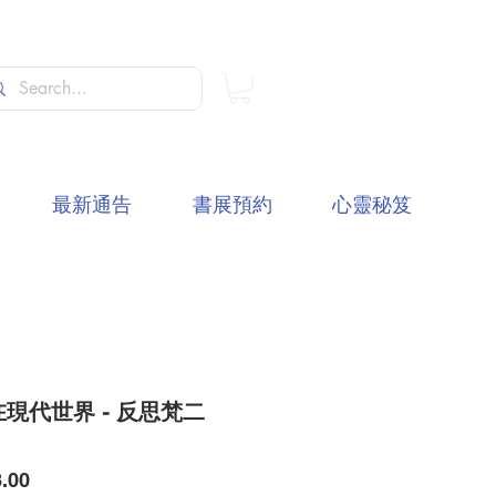
最新通告
書展預約
心靈秘笈
現代世界 - 反思梵二
價
.00