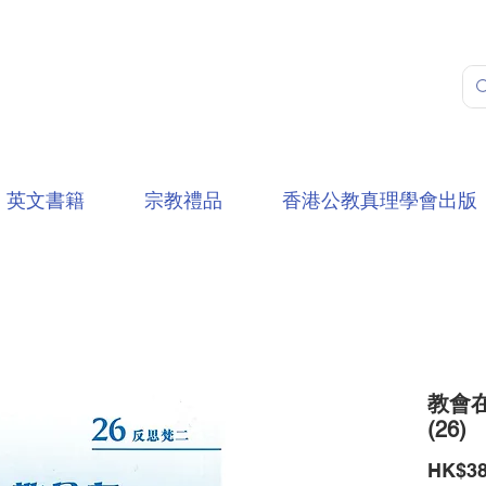
英文書籍
宗教禮品
香港公教真理學會出版
教會在
(26)
HK$38