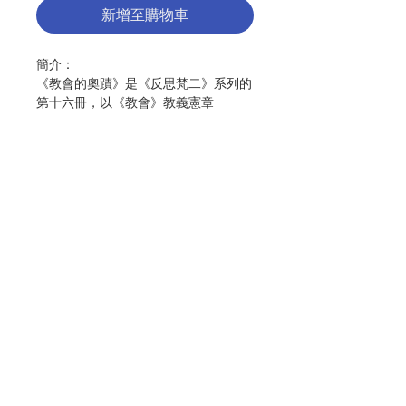
新增至購物車
簡介：
《教會的奧蹟》是《反思梵二》系列的
第十六冊，以《教會》教義憲章
（Lumen Gentium）第1-5條為基
礎。
教會是甚麼？教會不僅是信友的聚會場
所，更是天主聖父、聖子和聖神的計劃
得以彰顯之處。嚴格來說，教會是天主
宣講的工具，也是人們經驗天主救贖的
聯絡我們
場所。本書冊深入淺出地引領信友走進
《教會》教義憲章首五條的核心思想，
從聖父的創世旨意、聖子的救贖使命，
門市地址
到聖神的聖化行動，逐步揭示教會如何
成為「基督內的聖事」。
付款方式
書冊中探討教會與天主之國的關係、教
會的聖事性、共融性與普世性，說明教