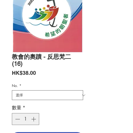
教會的奧蹟 - 反思梵二
(16)
價
HK$38.00
格
No.
*
數量
*