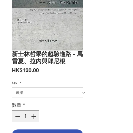
新士林哲學的超驗進路 - 馬
雷夏、拉內與郎尼根
價
HK$120.00
格
No.
*
數量
*