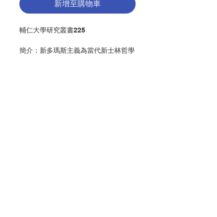
新增至購物車
輔仁大學研究叢書225
簡介：
新多瑪斯主義為當代新士林哲學
復興運動最為核心的一環，代表了士林
哲學傳統在面對近、當代思潮下的反思
與重構。也是在反思新的哲學思潮而拓
深其哲學體系，並補充近當代哲學之不
足的意義下成為有意義之思想。而超驗
多瑪斯學派(Transcendental
Thomism)則是當代最具代表性的多瑪
聯絡我們
斯思想之一。
本書從新士林哲學運動的開展為論述起
點，繼而探討二十世紀初期的新士林哲
學發展，區分以馬里旦為主的傳統的多
門市地址
瑪斯主義、吉爾松的歷史多瑪斯主義，
最後將焦點集中於討論多瑪斯思想的超
驗進路。其中，馬雷夏（Joseph
付款方式
Marechal, 1878-1944）、拉內 (Karl
Rahner, 1904- 1984）與郎尼根