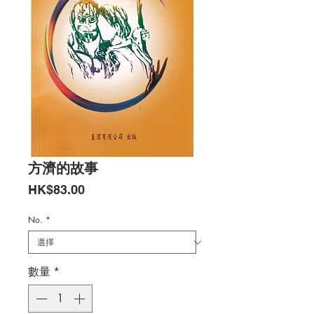
方濟的故事
價
HK$83.00
格
No.
*
數量
*