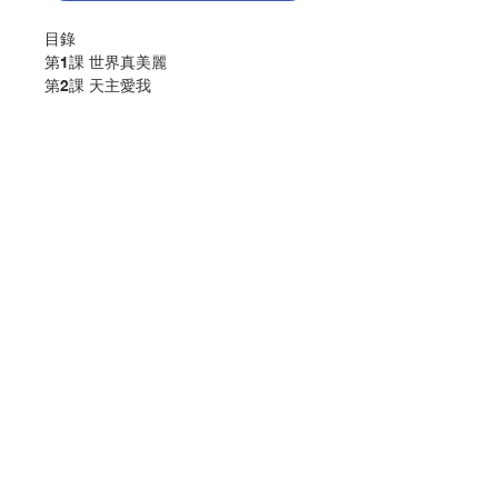
目錄
第1課 世界真美麗
第2課 天主愛我
第3課 耶穌誕生了
第4課 親親一家人
家長使用指南
常用經文
如何劃十字聖號？
你讀我聽大行動
工作紙用膠帶包裝：
內附彩色貼紙3張，黑白工作紙4張。
聯絡我們
作 者 :宗教及道德教育課程發展中心
頁 數 :36
門市地址
分 類 :幼稚園宗教教材
ISBN:9789888150373
No. 3056009141
付款方式