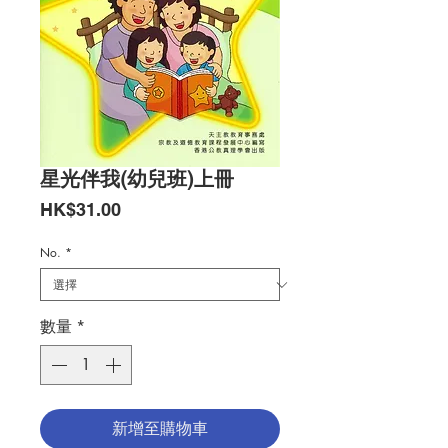
星光伴我(幼兒班)上冊
價
HK$31.00
格
No.
*
數量
*
新增至購物車