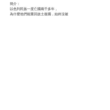
簡介：
以色列民族一度亡國兩千多年，
為什麼他們能重回故土復國，始終沒被
滅絕或同化？
答案就藏在以色列的歷史當中。
以色列民族相信，他們和這位神關係獨
一無二，
使他們跟周遭民族區隔開來。
從他們祖先跟神之間建立盟約，
只要他們守約，天主就會看顧他們。
作者：穆宏志神父
出版：星火文化
聯絡我們
頁數：269
初版日期：2018.05
分類：聖經、聖經人物、聖經故事
門市地址
ISBN：9789869567534
No. 3013088003
付款方式