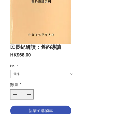
民長紀研讀：舊約導讀
價
HK$68.00
格
No.
*
數量
*
新增至購物車