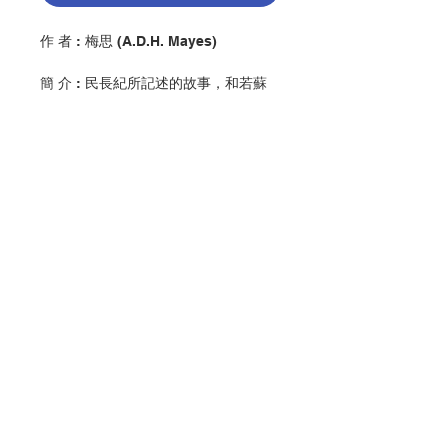
作 者 : 梅思 (A.D.H. Mayes)
簡 介 : 民長紀所記述的故事，和若蘇
厄書中所敘述的，有很大程度的差別，
那些是真實的歷史？那些不是？可從民
長紀中找到真實的、以色列早期的歷史
嗎？從經書生動地敘述的六位民長的事
蹟，和公式化地交代另外六位民長的任
期及地點的名單中，我們可以讀到作者
所暗示的甚麼「言外之意」？這些有趣
或沉悶的敘述公式所反映的，是怎樣的
聯絡我們
古代以色列社會？這種種、還有也他更
多的問題，本書：《民長紀研讀》中，
作者梅思（A.D.H. Mayes）有詳細的
分析，閱讀之後，可能大大改變了你對
門市地址
民長紀原來的看法，不信？不妨試試
看。
付款方式
出 版：香港公教真理學會
頁 數 : 156