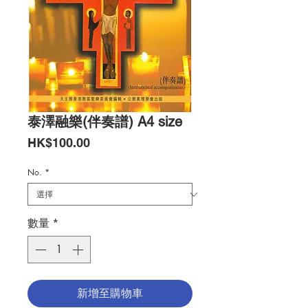
泰澤融樂(伴奏譜) A4 size
價
HK$100.00
格
No.
*
數量
*
新增至購物車