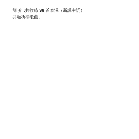
簡 介 :共收錄 38 首泰澤（新譯中詞）
共融祈禱歌曲。
編 者 :香港教區聖樂委員會
頁 數 :192
分 類 :音樂
ISBN:9789628909667
No. 3216009146
聯絡我們
門市地址
付款方式