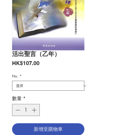
活出聖言（乙年）
價
HK$107.00
格
No.
*
數量
*
新增至購物車