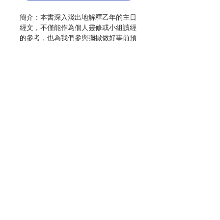
簡介：本書深入淺出地解釋乙年的主日
經文，不僅能作為個人靈修或小組讀經
的參考，也為我們參與彌撒做好事前預
備與事後反省。
透過瞭解天主的話語，提升我們的靈性
生命，讓祂的力量和影響在我們心中滋
長，並在生活中實踐基督精神，活出聖
言。
作者：范玉言
出版：聞道
分類：主日道理
聯絡我們
初版：2017.02
頁數：265
ISBN : 9789866125737
門市地址
No. 3043005016
付款方式