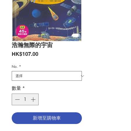
浩瀚無際的宇宙
價
HK$107.00
格
No.
*
數量
*
新增至購物車