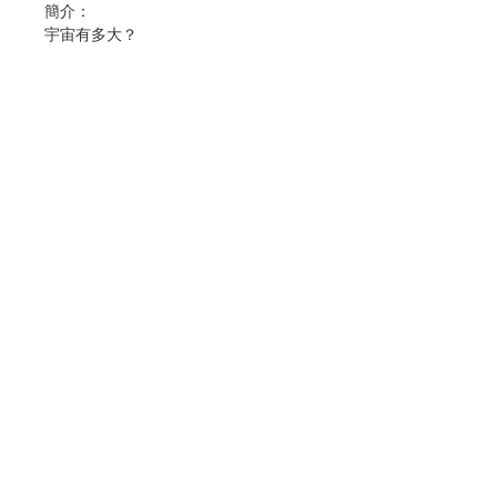
簡介：
宇宙有多大？
什麼是光年？
地球是什麼時候誕生的？
為什麼月亮每天晚上都長不一樣？
太空人是怎麼睡覺的？
好多為什麼……這些答案都在這本翻翻
書裡找得到！結合STEAM教育理念，
聯絡我們
藉由動手翻一翻，激發孩子的求知探索
力，得到挖掘知識的渴望與成就感，滿
足孩子對宇宙的好奇，帶領孩子成為科
門市地址
學素養小達人！
作者：智慧鳥
付款方式
出版：雙美生活文創股份有限公司
出版日期：2023年5月