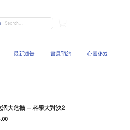
最新通告
書展預約
心靈秘笈
涸大危機 ─ 科學大對決2
價
.00
格