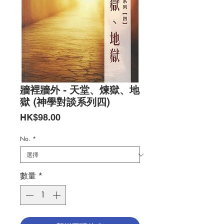
牆裡牆外 - 天堂、煉獄、地
獄 (神學對談系列四)
價
HK$98.00
格
No.
*
數量
*