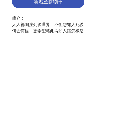
新增至購物車
簡介：
人人都關注死後世界，不但想知人死後
何去何從，更希望藉此得知人該怎樣活
著並面對臨終。本書匯聚天主教及基督
新教的眾多學者，分別就聖經觀點、神
學綜覽及牧養關懷的向度出發，探討天
堂、煉獄、地獄及其相關議題，從理論
到實踐，深入淺出。透過對話，了解彼
此之同與異，彰顯主內一家之合一精
神。
聯絡我們
編者：《牆裡牆外─神學對談系列
(四)》編輯小組
出版：香港基督宗教 神學對談小組
門市地址
分類：神學
出版日期：2026年6月
頁數：202
付款方式
ISBN：9789627204039
No. 3063007003