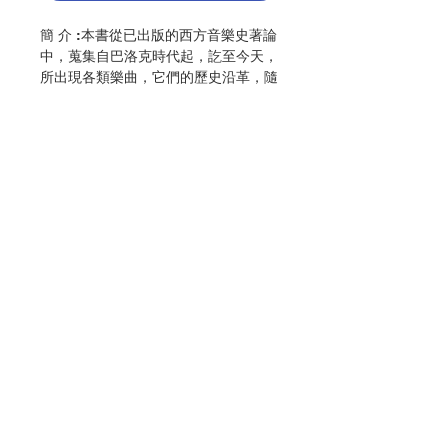
簡 介 :本書從已出版的西方音樂史著論
中，蒐集自巴洛克時代起，訖至今天，
所出現各類樂曲，它們的歷史沿革，隨
著時代風格的革新，並附上各重要曲目
文詞的教會官方譯文，作系統性的編
排。
編 者 :香港教區聖樂委員會
頁 數 :344
分 類 :音樂
ISBN:9789628909629
No. 3216009144
聯絡我們
門市地址
付款方式