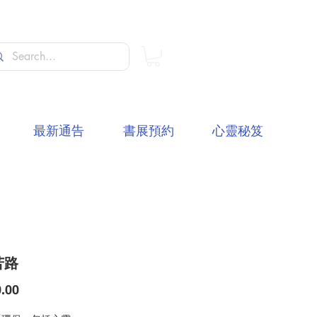
最新通告
書展預約
心靈秘笈
苦路
價
.00
格