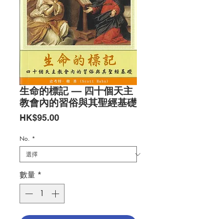
生命的標記 — 四十個天主
教會內的習俗與其聖經基礎
價
HK$95.00
格
No.
*
數量
*