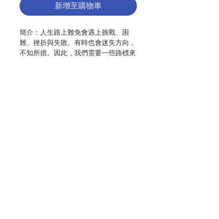
新增至購物車
簡介：人生路上難免會遇上挑戰、困
難、挫折與失敗。有時也會迷失方向，
不知所措。因此，我們需要一些路標來
指示正確的方向和道路，讓我們能朝著
目標繼續穩步前行，最終抵達目的地。
作者：史考特·韓（Scott Hahn）
出版：清泉
分類：靈修、教友生活
頁數：278
聯絡我們
ISBN : 9789881372857
No. 3109999033
門市地址
付款方式