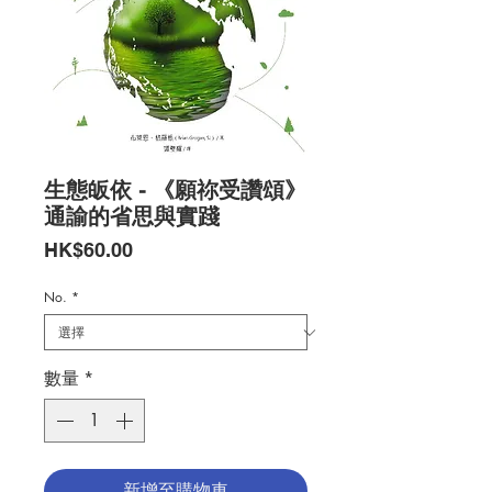
生態皈依 - 《願祢受讚頌》
通諭的省思與實踐
價
HK$60.00
格
No.
*
數量
*
新增至購物車