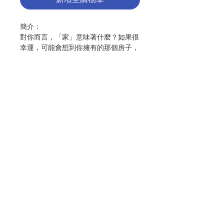
簡介：
對你而言，「家」意味著什麼？如果很
幸運，可能會想到你擁有的那個房子，
或者，想起那個充滿回憶、在其中長大
的老家。
對作者來說，他對家的定義，既可說是
大得超乎於我們的想像，也小得出乎我
們的意料。
當我們在想像中，打開那道紅色的、藍
聯絡我們
色的、黑色的或金色的門，回到嚮往的
家，作者則藉由默觀一片葉子，回到他
的家：天主創造的天地。那也是教宗方
門市地址
濟各在《願祢受讚頌》通諭中提及的，
我們共同的家園：地球。
付款方式
我們既可以透過這多采多姿的受造界認
識天主，發現我們與萬物息息相關的身