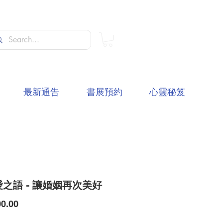
最新通告
書展預約
心靈秘笈
之語 - 讓婚姻再次美好
價
0.00
格