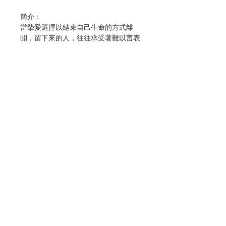
簡介：
當摯愛選擇以結束自己生命的方式離
開，留下來的人，往往承受著難以言表
的震驚、愧疚、憤怒與無盡的哀慟。在
基督信仰中，自殺常被視為沉重、難以
啟齒，甚至令人畏懼的議題。許多經歷
喪親之痛的人，不只失去了深愛的人，
也同時背負著信仰上的疑問——害怕開
口、害怕被評斷，更害怕天主是否已經
遠離自己。
本書收錄的故事，全都來自親身經歷摯
聯絡我們
愛自殺之痛的人：有父母、手足、配
偶，也有神父、主教與牧靈工作者。他
們多是虔誠的基督徒，卻同樣走過信德
門市地址
破碎的黑夜。在書中，他們不掩飾自身
的崩潰與掙扎，承受長久的孤單，也坦
然說出內在的痛楚與對天主的憤怒。這
付款方式
些聲音不是對信仰的背離，而是真實哀
傷在絕望中發出的呼喊。