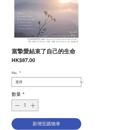
當摯愛結束了自己的生命
價
HK$87.00
格
No.
*
數量
*
新增至購物車