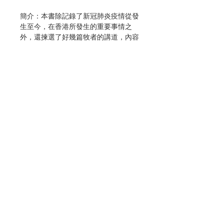
簡介：本書除記錄了新冠肺炎疫情從發
生至今，在香港所發生的重要事情之
外，還揀選了好幾篇牧者的講道，內容
激勵人心，為逆境注入正能量，值得推
介。講道的部份也包括了聖公會陳謳明
主教和中華基督教會香港區副總幹事蒲
錦昌牧師的分享，這是普世博愛運動一
向熱衷於促進基督徒合一的特色。
此外，書中亦節錄了一些訪問，包括普
世博愛運動會長傅瑪利和幾位專家對疫
情的看法；在疫情中的生活經驗。最後
聯絡我們
的結語是疫情能給世人的一些提示。
出版：新城出版社
門市地址
初版日期：2020.07
分類：靈修、教友生活
No. 3103043009
付款方式