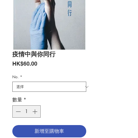
疫情中與你同行
價
HK$60.00
格
No.
*
數量
*
新增至購物車