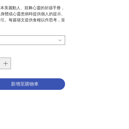
格
:這本美麗動人、鼓舞心靈的祈禱手冊，
在身體或心靈患病時提供個人的提示、
指引。每篇禱文提供食糧以作思考，並
的治愈神能致以深厚崇敬之情。為尋求
人，此書誠為具啟發性及知識性的良
桑迪 (Sandra DeGidio, OSM)
6
:禮儀／祈禱
789888303625
6009108
新增至購物車