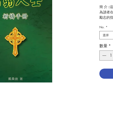
簡 介 
為讀者
勵志的
對天主
No.
*
治愈的
伴。
選擇
作 者 :戴
數量
*
頁 數 :3
分 類 
ISBN: 9
No. 309