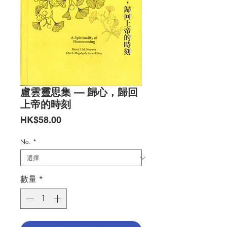
盧雲靈思集 — 歸心，歸回
上帝的時刻
價
HK$58.00
格
No.
*
數量
*