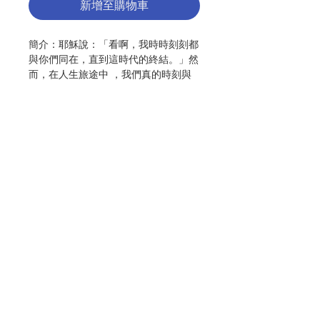
新增至購物車
簡介：耶穌說：「看啊，我時時刻刻都
與你們同在，直到這時代的終結。」然
而，在人生旅途中 ，我們真的時刻與
上帝同在嗎？又或者，如何才能使我們
的生命，時刻與上帝同在呢？再者，時
刻與上帝同在的生命，具體而言是怎樣
的呢？在本書中，盧雲細意闡釋「歸
家」這一主題。他認為心是存有的中
軸。上帝以我們的心為家，因此歸家，
即歸心，將我們的心歸向基督，與上帝
聯絡我們
同在，從而忠誠地跟從基督。具體而
言，跟從耶穌意味著「愛他人，包括仇
敵」、「背負十架，面對苦難」，如此
行，我們就踏上了歸家的旅程。雖然恐
門市地址
懼與創傷會攔阻我們聆聽／回應耶穌的
呼召，但當我們堅定踏實地回應耶穌的
邀請，我們會發現：在任何地方都能找
付款方式
到「家」，並且因著勇於面對苦痛，發
現隱藏其中的喜樂。耶穌說祂已往在我