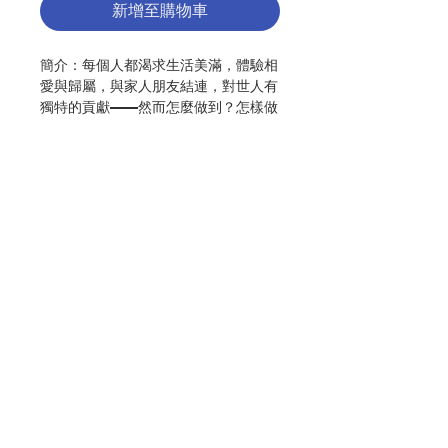
新增至購物車
簡介：每個人都渴求生活美滿，體驗相
愛與歸屬，與家人朋友結連，對世人有
獨特的貢獻——然而怎麼做到？怎樣做
才能滿足我們最深的渴求？簡言之 ，
人應該怎樣生活，才能體現一個蒙愛者
的生命？本書向我們提供一個解答上述
疑問的靈修進路，一個關乎生活的靈修
進路，一個可以轉化生命的靈修進路。
本書井井有條、引人入勝。盧雲在書中
邀請我們以三個彼此相關的「時刻」思
聯絡我們
考我們的人生，那是三個以耶穌生平為
典範的「時刻」：獨處、羣居、慈心服
事他人。在獨處與祈禱中，我們才可以
門市地址
保有最真確的身分——上帝的兒女；這
身分引領我們與羣體中的成員相交，建
立關係，學習歡慶與饒恕；然後就是這
些關係推動、支撐我們出去，懷著慈心
付款方式
服事他人。當盧雲定意在生活中開展這
獨處、羣居、慈心事奉的循環，他得以