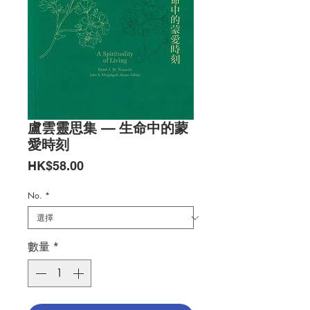
盧雲靈思集 — 生命中的蒙
愛時刻
價
HK$58.00
格
No.
*
數量
*