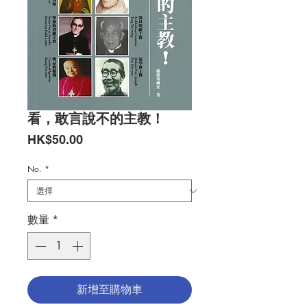
看，敢言說不的主教！
價
HK$50.00
格
No.
*
數量
*
新增至購物車