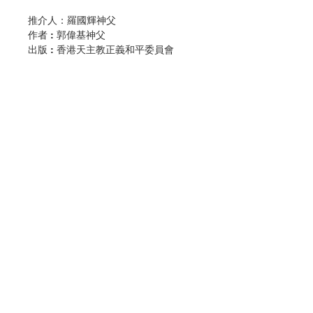
推介人：
羅國輝神父
作者 :
郭偉基神父
出版 :
香港天主教正義和平委員會
出版日期 : 2019年
郭神父的大作，在這大世代，特別在今
日歷盡社運和疫症的香港，尤其有先知
的角色
。
郭神父所介紹的十位主教，雖身處中外
古今、不同時代和環境，但共通的是，
他們都敢於與暴政割席，並以身作則，
聯絡我們
指控極權的暴虐和不道德。最後，捱受
迫害，而成為有福的人：「為義而受迫
害的人是有福的，因為天國是他們
門市地址
的。」（瑪
5:10
）
今日，面對極權暴政的衝擊，教會和我
付款方式
們要如何自處呢？是同流合污嗎？是畏
縮嗎？或勇敢地在各自的崗位，指出天