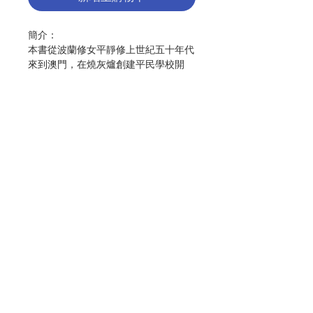
簡介：
本書從波蘭修女平靜修上世紀五十年代
來到澳門，在燒灰爐創建平民學校開
始，牽引出許多曉明學校師生間人情趣
味的生活故事。從這些點點滴滴卻非常
真實的口述故事，串連成曉明學校的
獨特形象，彰顯出修女辦學的崇高理想
和豐碩成果。書中蒐集了大量澳門歷史
資料及圖片，反映出當代澳門的民生和
經濟狀況，以及澳門人如何自力更生改
變社會。
聯絡我們
作者：廖妙薇
出版：
懿津出版企劃公司
門市地址
分類：
社會文化
出版日期：2015年5月
頁數：297
付款方式
ISBN：9789628748372
No. 3153015001