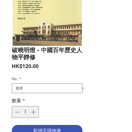
破曉明燈 - 中國百年歷史人
物平靜修
價
HK$120.00
格
No.
*
數量
*
新增至購物車