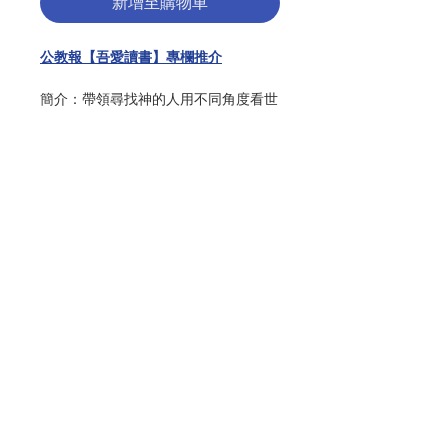
新增至購物車
公教報【吾愛讀書】專欄推介
簡介：帶領尋找神的人用不同角度看世
界，每個人都能找到豁然開朗的答案。
世界上真的有神嗎
？
祂住在哪裡、長什麼樣子呢
？
神知道我在想什麼嗎
？
祂會聽我說話嗎
？
神會不會懲罰人
？
我可以對神生氣嗎
？
神為什麼讓我們生病受苦呢
？
聯絡我們
我的寵物過世後會上天堂嗎
？
深入淺出的「宗教素養教育」必備
門市地址
入門，從孩子的觀點和角度出發，彙整
成長階段對於信仰與生命常見的
17
種疑
惑。吉爾曼拉比與哈特曼神父認為「人
付款方式
生是一趟沒有標準答案的旅程」，他們
不喜歡嚴肅無趣的說教，或搬出一大堆