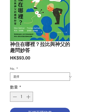
神住在哪裡？拉比與神父的
趣問妙答
價
HK$93.00
格
No.
*
數量
*