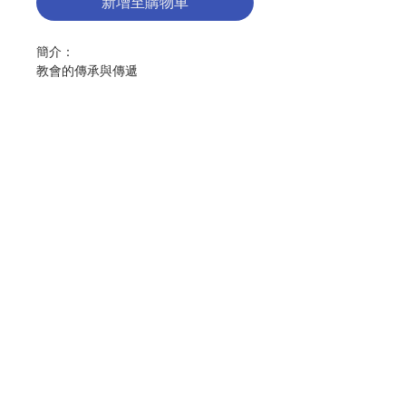
新增至購物車
簡介：
教會的傳承與傳遞
教父學的發展及教學實踐建議 — 陳開
華
安提約基雅的依納爵的殉道渴望 — 張
闊
阿拉伯基督徒的身分及其神學思想 —
陳菀如 (Michal Sadowski)
聯絡我們
雪域高原上的福音傳播 — 羽田月
門市地址
今日尤太教素描 — 雷敦龢
啟示與理性關係的共融神學進路 — 劉
付款方式
創