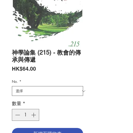
神學論集 (215) - 教會的傳
承與傳遞
價
HK$64.00
格
No.
*
數量
*