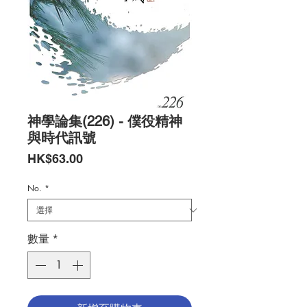
神學論集(226) - 僕役精神
與時代訊號
價
HK$63.00
格
No.
*
數量
*