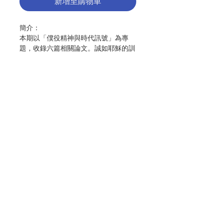
新增至購物車
簡介：
本期以「僕役精神與時代訊號」為專
題，收錄六篇相關論文。誠如耶穌的訓
誨：「誰若願意在你們中成為大的，就
當作你們的僕役；誰若願意在你們中為
首，就當作你們的奴隸。就如人子來不
是受服事，而是服事人，並交出自己的
生命，為大眾作贖價」(瑪20:26-28；
谷10:43-45)。梵二大公會議承繼此一
教導，指出教會存在的目的不是自我保
存，而是服務世界，成為「拯救普世的
聯絡我們
聖事」(《論教會在現代世界牧職憲
章》45號)；而且，牧者的權威不是統
治，而是牧養與服務，成為眾僕之僕。
門市地址
目錄：
付款方式
1. 鄭家樂 ─ 《馬爾谷福音》的教會觀