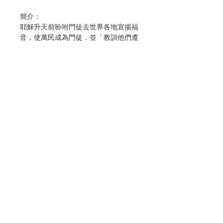
簡介：
耶穌升天前吩咐門徒去世界各地宣揚福
音，使萬民成為門徒，並「教訓他們遵
守我所吩咐你們的一切」(瑪28:20)。
耶穌的教訓以瑪竇福音記載得最多、最
完整、最有系統。本期《神思》就以
「山中聖訓」為主題，請專人解釋耶穌
最重要的教訓。
作者：神思編輯委員會
出版：思維出版社有限公司
分類：神學、倫理
聯絡我們
出版日期： 2023年11月
頁數：147
No. 3069094139
門市地址
付款方式