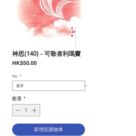
神思(140) - 可敬者利瑪竇
價
HK$50.00
格
No.
*
數量
*
新增至購物車