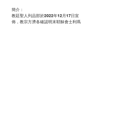
簡介：
教廷聖人列品部於2022年12月17日宣
佈，教宗方濟各確認明末耶穌會士利瑪
竇神父(Matteo Ricci 1552-1610)為
「可敬者」，他的聖德足以為信友的典
範。本期《神思》就以「可敬者利瑪
竇」為主題，請專人介紹利氏在那方面
可成為我們學習的對象。
作者：神思編輯委員會
出版：思維出版社有限公司
分類：神學、倫理
聯絡我們
出版日期： 2024年2月
頁數：98
No. 3069094140
門市地址
付款方式