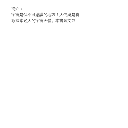
簡介：
宇宙是個不可思議的地方！人們總是喜
歡探索迷人的宇宙天體。本書圖文並
茂，適合所有對天文有興趣的小朋友及
成年人閱讀。
- 我們的地球、月球和太陽有什麼特別
之處呢？
- 恆星和行星又有哪些種類呢？
- 宇宙有多浩大？
聯絡我們
- 宇宙以及其中的一切如何證明了創造
主的存在呢？
門市地址
- 古代和中世紀的科學家是如何知道太
陽的巨大和地球的球體形狀的呢？
付款方式
- 脈衝星和類星體又是什麼呢？