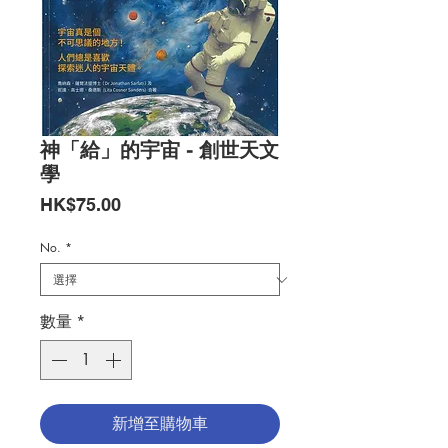
神「給」的宇宙 - 創世天文
學
價
HK$75.00
格
No.
*
數量
*
新增至購物車