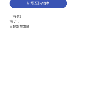
新增至購物車
（特價）
簡 介 :
目錄點擊左圖
編輯: 天主教香港教區聖樂委員會
出版：香港公教真理學會
分類：聖樂
初版：2026年1月
頁 數 : 74
ISBN: 9789888767755
聯絡我們
No. 3216009347
門市地址
付款方式