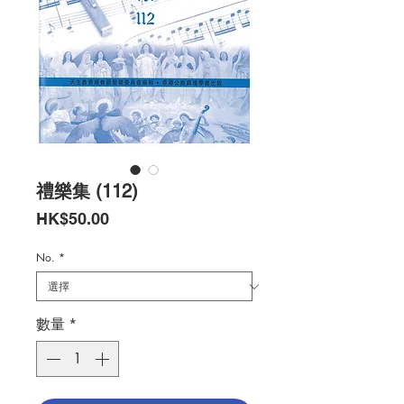
禮樂集 (112)
價
HK$50.00
格
No.
*
數量
*