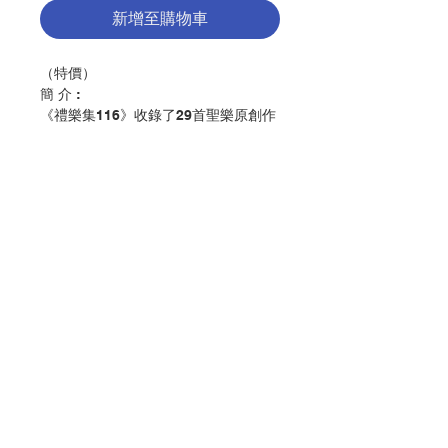
新增至購物車
（特價）
簡 介 :
《禮樂集116》收錄了29首聖樂原創作
品。
目錄點擊左圖
編輯：天主教香港教區聖樂委員會
出版：香港公教真理學會
分類：聖樂
初版：2026年6月
聯絡我們
頁 數 : 77
ISBN: 9789888767878
No. 3216009351
門市地址
付款方式