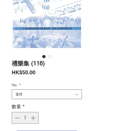
禮樂集 (116)
價
HK$50.00
格
No.
*
選擇
數量
*