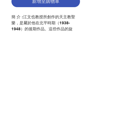
新增至購物車
簡 介 :江文也教授所創作的天主教聖
樂，是屬於他在北平時期（1938-
1948）的後期作品。這些作品的旋
律，都以中國旋律、民歌為題材，運用
五聲音階作基礎而寫成的。除了九首的
三聲部聖詠曲，作品篇號第49和已失傳
的兩聲部第二彌撒曲作品篇號48外，其
他聖樂都是以單聲部譜成。原因可能是
江教授本身也是一位傑出的男高音歌唱
家，他在日本時曾創作過不少藝術歌
聯絡我們
曲，故此以單聲部創作亦理所當然。另
外，當他到北平天主教方濟堂參與彌撒
或日課經禮儀時，聆聽到神父與修士們
詠唱的額我略聖歌，這種聖歌本身亦是
門市地址
以單聲部來詠唱的。至於作品伴奏方
面，與他的鋼琴作品相比，無論在結構
或技巧方面都簡單得多，而且還是以鋼
付款方式
琴伴奏為主。