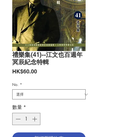
禮樂集(41)--江文也百週年
冥辰紀念特輯
價
HK$60.00
格
No.
*
數量
*