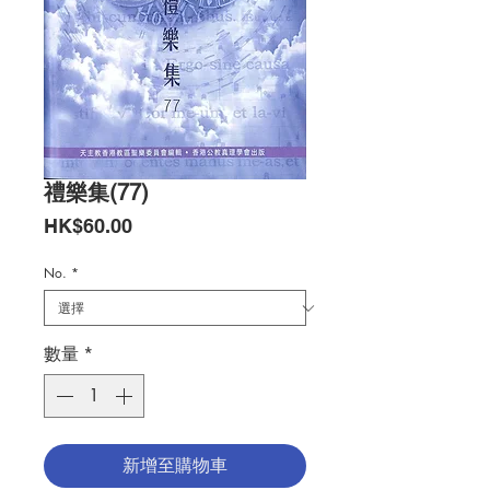
禮樂集(77)
價
HK$60.00
格
No.
*
數量
*
新增至購物車