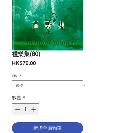
禮樂集(80)
價
HK$70.00
格
No.
*
數量
*
新增至購物車