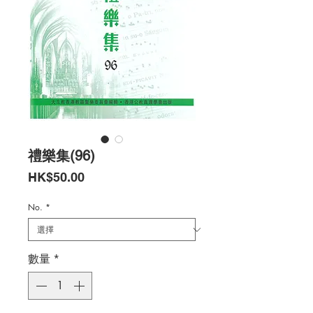
禮樂集(96)
價
HK$50.00
格
No.
*
數量
*