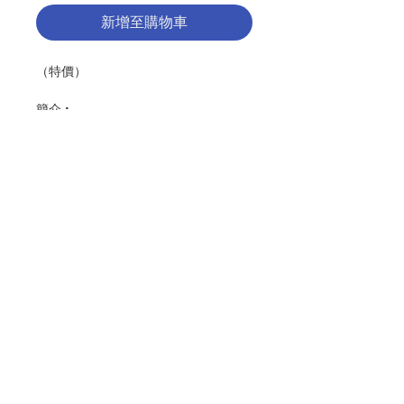
新增至購物車
（特價）
簡介 :
目錄點擊左圖
編輯：蔡詩亞, 張月珠, 馬錦廷
出版：公教真理學會
初版：2022年12月
頁 數 : 70
分類：聖樂
聯絡我們
ISBN: 9789888767106
No. 3216009331
門市地址
付款方式