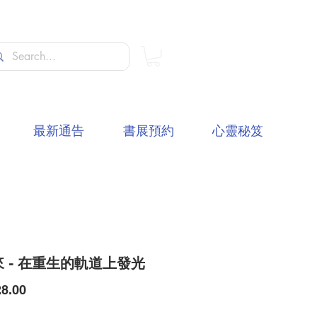
最新通告
書展預約
心靈秘笈
 - 在重生的軌道上發光
價
8.00
格