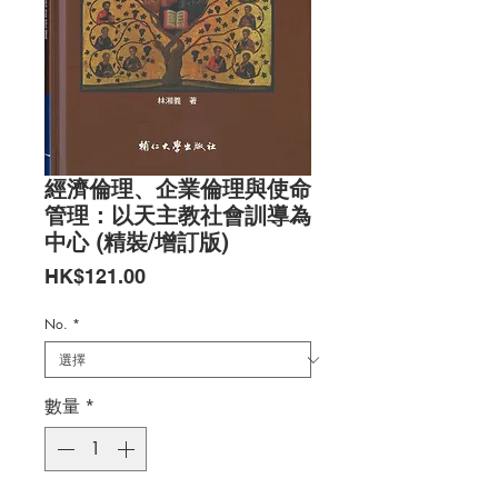
經濟倫理、企業倫理與使命
管理：以天主教社會訓導為
中心 (精裝/增訂版)
價
HK$121.00
格
No.
*
數量
*