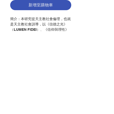
新增至購物車
簡介：
本研究從天主教社會倫理，也就
是天主教社會訓導，以《信德之光》
（LUMEN FIDEI）、《信仰與理性》
（FIDES ET RATIO）、《人的工作》
（LABOREM EXERCENS）、《社會
事務關懷》（SOLLICITUDO REI
SOCIALIS）、《一百週年》
（CENTESIMUS ANNUS）、《在真
理中實踐愛德》（CARITAS IN
VERITATE）等重要文獻作為研究視
聯絡我們
角，來探討資本主義的相關倫理課題，
包括資本主義市場經濟中之廠商
（enterprise）的倫理，以及市場中的
門市地址
廠商和其所有的利害關係人
（stakeholder）往來交易的商業
（business）行為所應遵循的倫理，
付款方式
和資本主義經濟制度（economic
system）本身所涉及的倫理課題。