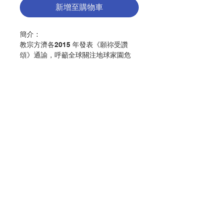
新增至購物車
簡介：
教宗方濟各2015 年發表《願祢受讚
頌》通諭，呼籲全球關注地球家園危
機，並揭示環境保護背後更深層的倫理
與信仰呼召：貧者承受富裕國家人民過
度消費地球資源的苦果，這並非公義。
本書作者谷若石（Joshtrom Isaac
Kureethadam）精心解讀教宗的通
諭，並將通諭精髓濃縮為「綠色十
聯絡我們
誡」。這十條誡命不僅是抽象的教條，
更是實踐的路徑——從拒絕一次性塑
膠、節約能源，到捍衛貧弱者、改變消
門市地址
費習慣，每一條都是對當前氣候危機的
具體回應。無論你是基督徒，還是關心
地球未來的公民，讓我們從生活中回應
付款方式
教宗的召喚：聆聽大地與貧者的吶喊，
愛惜我們共同的家園。