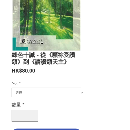
綠色十誡 - 從《願祢受讚
頌》到《請讚頌天主》
價
HK$80.00
格
No.
*
數量
*