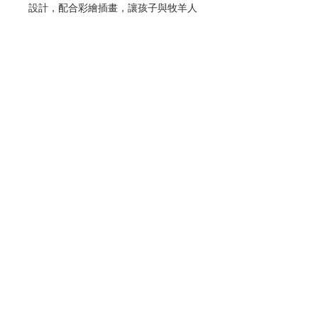
設計，配合彩繪插畫，讓孩子與牧羊人
一起展開尋找小羊的故事，並從中體會
上帝對世人不離不棄的愛。
作者：Copenhagen Publishing
House Editorial Staff
繪者：Gill Guile
譯者：潘樂敏
出版：
文林出版有限公司
分類：兒童宗教
出版日期：2023年7月
頁數：10
ISBN：9789624889468
聯絡我們
No. 3403087088
門市地址
付款方式