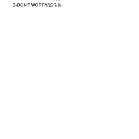
B-DON'T WORRY/照住你
C-you are wonderful
notebook
A-DON'T WORRY/不要怕
B-DON'T WORRY/照住你
C-you are wonderful
分類：其他
Category：other
No. 1287000195-A,B,C
聯絡我們
門市地址
付款方式