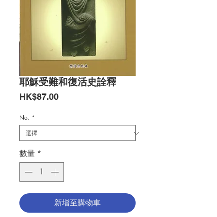
耶穌受難和復活史詮釋
價
HK$87.00
格
No.
*
數量
*
新增至購物車