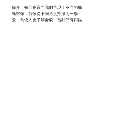
簡介：每部福音向我們呈現了不同的耶
穌畫像，就像從不同角度拍攝同一場
景，為使人更了解全貌，當我們有四幅
不同的耶穌圖像時 ，我們可以更進一
步了解耶穌這個人。是激勵人心的聖神
將這四幅像賞賜給我們，沒有一幅可以
完全呈現出耶穌身份的圓滿。當我們詳
讀每一部耶穌受難史時，就可以更深入
地體會基督信仰的核心事件， 那就
是：耶穌基督的逾越奧蹟 。當我們更
了解每一位福音作者如何在自己的生命
脈絡中回應這奧蹟時，就可以在今天更
聯絡我們
加清晰地宣講耶穌的死亡與復活，如何
為我們帶來救恩。
門市地址
作者：斯德望 · 賓次 / Stephen J.
Binz
出版：聞道
分類：聖經
付款方式
初版：2017.03
頁數：182