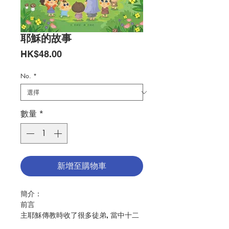
耶穌的故事
價
HK$48.00
格
No.
*
數量
*
新增至購物車
簡介：
前言
主耶穌傳教時收了很多徒弟, 當中十二
個最傑出的,被主委任作宗徒。十二位