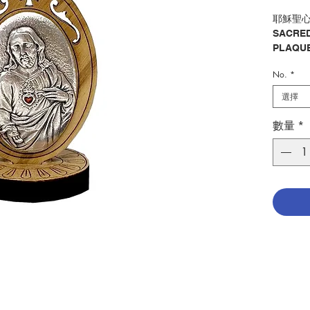
耶穌聖心
SACRED
PLAQUE
OLIVE 
No.
*
分類：牌 
選擇
Categor
No. 128
數量
*