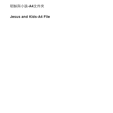
耶穌與小孩-A4文件夾
Jesus and Kids-A4 File
分類：文件夾
Category：File
No. 1287002013
聯絡我們
門市地址
付款方式