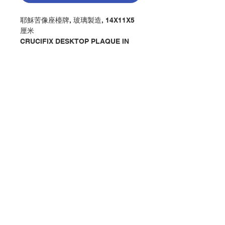
耶穌苦像座檯牌, 玻璃製造, 14X11X5
厘米
CRUCIFIX DESKTOP PLAQUE IN
COLOR, MADE BY GLASS,
14X11X5CM
分類：牌 / 耶穌苦像
Category : PLAQUE /CRUIFIX
No. 1151301012
聯絡我們
門市地址
付款方式